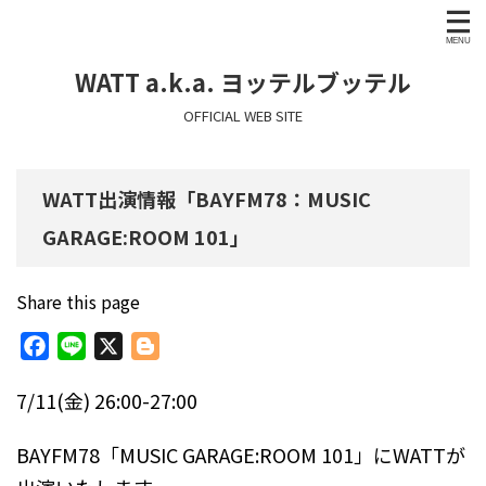
WATT a.k.a. ヨッテルブッテル
OFFICIAL WEB SITE
WATT出演情報「BAYFM78：MUSIC
GARAGE:ROOM 101」
Share this page
F
L
X
B
a
i
l
7/11(金) 26:00-27:00
c
n
o
e
e
g
BAYFM78「MUSIC GARAGE:ROOM 101」にWATTが
b
g