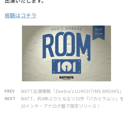
出演いたします。
o
e
o
r
視聴はコチラ
k
PREV
WATT出演情報「Zeebra’s LUNCHTIME BREAKS」
NEXT
WATT、約4年ぶりとなるソロ作『バカとケムリ』を
10インチ・アナログ盤で限定リリース！